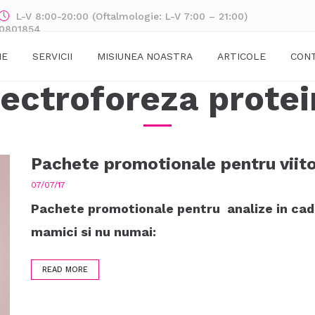
L-V 8:00-20:00 (Oftalmologie: L-V 7:00 – 21:00)
70801854
ME
SERVICII
MISIUNEA NOASTRA
ARTICOLE
CON
lectroforeza protei
Pachete promotionale pentru viit
07/07/17
Pachete promotionale pentru analize in cadru
mamici si nu numai:
READ MORE