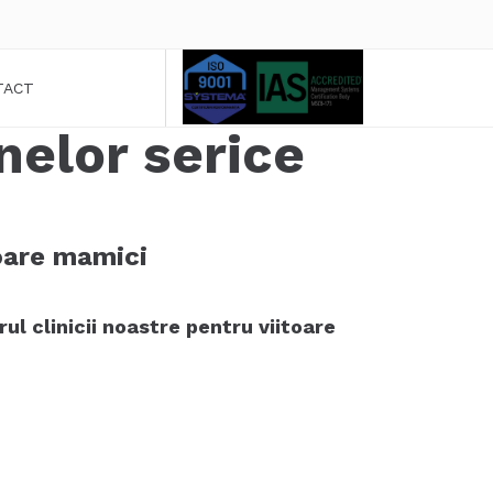
TACT
nelor serice
oare mamici
l clinicii noastre pentru viitoare