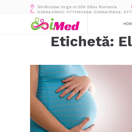
Str.Nicolae Iorga nr.50A Sibiu Romania
0369435803; 0771162488; 0369435804; 07
HO
Etichetă:
E