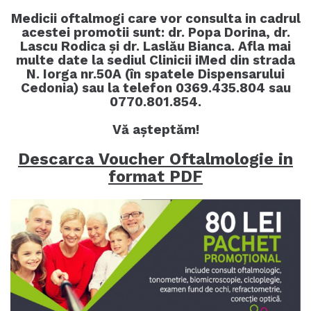
Medicii oftalmogi care vor consulta in cadrul
acestei promotii sunt: dr. Popa Dorina, dr.
Lascu Rodica și dr. Laslău Bianca. Afla mai
multe date la sediul Clinicii iMed din strada
N. Iorga nr.50A (în spatele Dispensarului
Cedonia) sau la telefon 0369.435.804 sau
0770.801.854.
Vă aşteptăm!
Descarca Voucher Oftalmologie in
format PDF