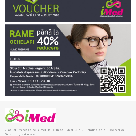
Vino si trateaza-te altfel la Clinica iMed Sibiu Oftalmologie, Obstetrica-
Ginecologie & more