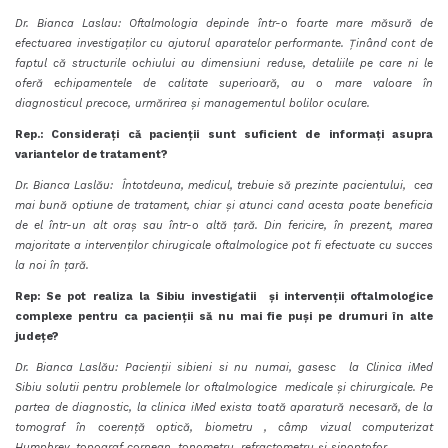
Dr. Bianca Laslau: Oftalmologia depinde într-o foarte mare măsură de
efectuarea investigaților cu ajutorul aparatelor performante. Ținând cont de
faptul că structurile ochiului au dimensiuni reduse, detaliile pe care ni le
oferă echipamentele de calitate superioară, au o mare valoare în
diagnosticul precoce, urmărirea și managementul bolilor oculare.
Rep.: Considerați că pacienții sunt suficient de informați asupra
variantelor de tratament
?
Dr. Bianca Laslău: Întotdeuna, medicul, trebuie să prezinte pacientului, cea
mai bună optiune de tratament, chiar și atunci cand acesta poate beneficia
de el într-un alt oraș sau într-o altă țară. Din fericire, în prezent, marea
majoritate a intervenților chirugicale oftalmologice pot fi efectuate cu succes
la noi în țară.
Rep: Se pot realiza la Sibiu investigatii și intervenții oftalmologice
complexe pentru ca pacienții să nu mai fie puși pe drumuri în alte
județe
?
Dr. Bianca Laslău: Pacienții sibieni si nu numai, gasesc la Clinica iMed
Sibiu solutii pentru problemele lor oftalmologice medicale și chirurgicale. Pe
partea de diagnostic, la clinica iMed exista toată aparatură necesară, de la
tomograf în coerență optică, biometru , câmp vizual computerizat
Humphrey, topograf cornean, tonometru, refractometru și sinoptofor.