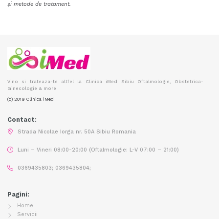
și metode de tratament.
Vino si trateaza-te altfel la Clinica iMed Sibiu Oftalmologie, Obstetrica-
Ginecologie & more
(c) 2019 Clinica iMed
Contact:
Strada Nicolae Iorga nr. 50A Sibiu Romania
Luni – Vineri 08:00-20:00 (Oftalmologie: L-V 07:00 – 21:00)
0369435803; 0369435804;
Pagini:
Home
Servicii