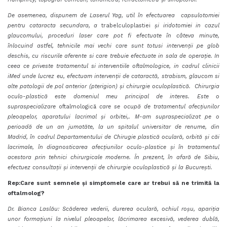
De asemenea, dispunem de Laserul Yag, util în efectuarea capsulotomiei
pentru cataracta secundara, a
trabelculoplastiei
și iridotomiei in cazul
glaucomului, proceduri laser care pot fi efectuate în câteva minute,
înlocuind astfel, tehnicile mai vechi care sunt totusi intervenții pe glob
deschis, cu riscurile aferente si care trebuie efectuate in sala de operație. In
ceea ce priveste tratamentul si interventiile oftalmologice, in cadrul clinicii
iMed unde lucrez eu, efectuam intervenții de cataractă, strabism, glaucom si
alte patologii de pol anterior (pterigion) și chirurgie oculoplastică. Chirurgia
oculo-plastică este domeniul meu principal de interes. Este o
supraspecializare
oftalmologică
care se ocupă de tratamentul afecțiunilor
pleoapelor, aparatului lacrimal și orbitei,. M-am supraspecializat pe o
perioadă de un an jumatăte, la un spitalul universitar de renume, din
Madrid, în cadrul Departamentului de Chirugie plastică oculară, orbită și căi
lacrimale, în diagnosticarea afecțiunilor oculo-plastice și în tratamentul
acestora prin tehnici chirurgicale moderne. În prezent, în afară de Sibiu,
efectuez consultații și intervenții de chirurgie oculoplastică și la București.
Rep:Care sunt semnele și simptomele care ar trebui să ne trimită la
oftalmolog
?
Dr. Bianca Laslău: Scăderea vederii, durerea oculară, ochiul roșu, apariția
unor formațiuni la nivelul pleoapelor, lăcrimarea excesivă, vederea dublă,