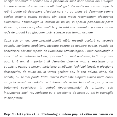
poziția anormală a ochilor sau a pleoapelor sunt doar câteva din situațiile
în care e necesară o examinare oftalmologică. De multe ori o consultație de
rutină poate să descopere afecțiuni care nu au ajuns să determine semne
clinice evidente pentru pacient. Din acest motiv, recomandăm efectuarea
examenului oftalmologic la interval de un an, în special persoanelor peste
45 de ani, celor care petrec mult timp în fată calculatorului și celor care au
rude de gradul 1 cu glaucom, boli retiniene sau tumori oculare.
Copii sub un an, care prezintă pupilă albă, roșeață oculară cu secreție
gălbuie, lăcrimare, strabisme, pleoapă căzută ce acoperă pupila, trebuie să
beneficieze cât mai repede de examinare oftalmologică. Prima consultație e
indicat să se realizeze la 1 an, apoi dacă nu sunt probleme, la 3 ani și mai
apoi la 6 ani. E important să depistăm diopriile mari și existența unui
strabism, pentru a preveni instalarea ambliopiei (ochiului leneș), o afecțiune
descoperită, de multe ori, la vârsta școlară sau la cea adultă, când, din
păcate, nu se mai poate trata. Clinica iMed este singura clinica unde copiii
cu „ochi lenes” sau adultii cu tulburari ale vederii binoculare pot gasi un
tratament specializat in cadrul departamentului de ortoptica sub
indrumarea dnei Ittu Adrieana cu o experienta de peste 30 ani in exercițiile
la sinoptofor.
Rep: Cu toții știm că la oftalmolog suntem puși să citim un panou cu