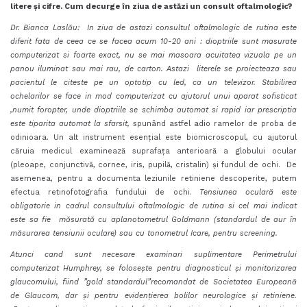
litere și cifre. Cum decurge în ziua de astăzi un consult oftalmologic
?
Dr. Bianca Laslău: In ziua de astazi consultul oftalmologic de rutina este
diferit fata de ceea ce se facea acum 10-20 ani : dioptriile sunt masurate
computerizat si foarte exact, nu se mai masoara acuitatea vizuala pe un
panou iluminat sau
mai rau,
de carton. Astazi literele se proiecteaza sau
pacientul le citeste pe un optotip cu led, ca un televizor. Stabilirea
ochelarilor se face in mod computerizat cu ajutorul unui aparat sofisticat
,numit foropter, unde dioptriile se schimba automat si rapid iar prescriptia
este tiparita automat la sfarsit,
spunând astfel adio ramelor de proba de
odinioara. Un alt instrument esențial este biomicroscopul, cu ajutorul
căruia medicul examinează suprafața anterioară a globului ocular
(pleoape, conjunctivă, cornee, iris, pupilă, cristalin) și fundul de ochi. De
asemenea, pentru a documenta leziunile retiniene descoperite, putem
efectua retinofotografia fundului de ochi.
Tensiunea oculară este
obligatorie in cadrul consultului oftalmologic de rutina si cel mai indicat
este sa fie măsurată cu aplanotometrul Goldmann (standardul de aur în
măsurarea tensiunii oculare) sau cu tonometrul Icare, pentru screening.
Atunci cand sunt necesare examinari suplimentare Perimetrului
computerizat Humphrey, se folosește pentru diagnosticul și monitorizarea
glaucomului, fiind ”gold standardul”recomandat de Societatea Europeană
de Glaucom, dar și pentru evidențierea bolilor neurologice și retiniene.