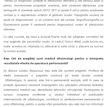
Pentru un diagnostic complet al afecțiunilor retiniene și ale nervului optic și
pentru monitorizarea progresiei acestora, este necesară efectuarea unei
tomografii în coerență optică (OCT). OCT-ul poate fi util și pentru analizarea
corneei și a segmentului anterior al globului ocular. Topografia oculară ne
ajută să diagnosticăm și să urmărim boli ale corneei. Angiofluorografia cu
fluoresceină poate fi necesară pentru diagnosticul corect al afecțiunilor
retiniene.
Cu alte cuvinte, da, totul a evoluat foarte mult. Ne adaptam cerintelor tot
mai exigente ale pacientilor nostri. In cadrul Clinicii iMed, unde lucrez eu,
toate acestea se intampla cu adevarat si este chiar o placere sa lucrezi
la nivelul acesta.
Rep: Cât de pregătiți sunt medicii oftalmologi pentru a interpreta
rezultatele oferite de aparatura performantă?
Dr. Bianca Laslău: Raspunsul meu este DA, suntem pregatiti. Profesia de
medic presupune o pregatire continuă pe toată durata carierei.
Oftalmologia, în special, este într-o permanentă evoluție, atât în ceea ce
privește aparatura necesară investigaților sau operaților, utilizarea laserelor,
tratamentul medical sau dezvoltarea tehnicilor chirurgicale. Participarea la
cursuri, congrese, conferințe și studiul individual al publicaților
internaționale de oftalmologie, contribuie la perfecționarea permanentă a
unui oftalmolog, pentru a putea oferi pacientului său cele mai noi informații