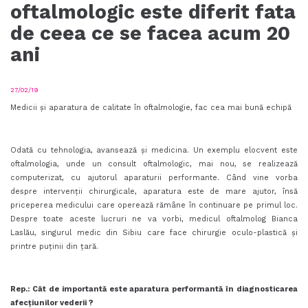
oftalmologic este diferit fata
de ceea ce se facea acum 20
ani
27/02/19
Medicii și aparatura de calitate în oftalmologie, fac cea mai bună echipă
Odată cu tehnologia, avansează și medicina. Un exemplu elocvent este
oftalmologia, unde un consult oftalmologic, mai nou, se realizează
computerizat, cu ajutorul aparaturii performante. Când vine vorba
despre intervenții chirurgicale, aparatura este de mare ajutor, însă
priceperea medicului care operează rămâne în continuare pe primul loc.
Despre toate aceste lucruri ne va vorbi, medicul oftalmolog Bianca
Laslău, singurul medic din Sibiu care face chirurgie oculo-plastică și
printre puținii din țară.
Rep.: Cât de importantă este aparatura performantă în diagnosticarea
afecțiunilor vederii
?